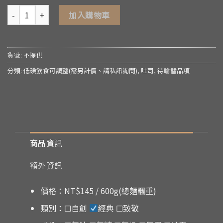
加入購物車
貨號:
不提供
分類:
低碘飲食可調整(需另計價、請私訊詢問)
,
吐司
,
待輪替品項
商品資訊
額外資訊
價格：NT$145 / 600g(總麵糰重)
類別：☐自創
經典 ☐致敬