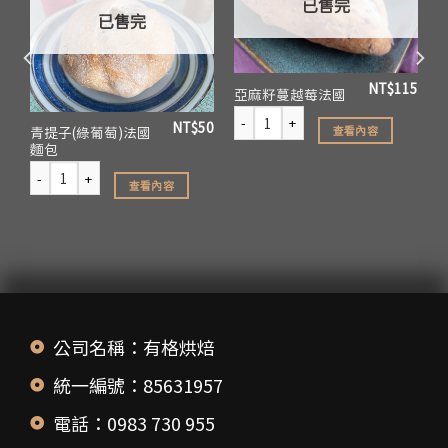
已售完
已售完
NT$
115
亞麻籽蔓越莓法國
65
NT$
50
查看內容
青提子(綠葡萄)法國
麵包
查看內容
公司名稱：有格烘焙
統一編號：85631957
電話：0983 730 955