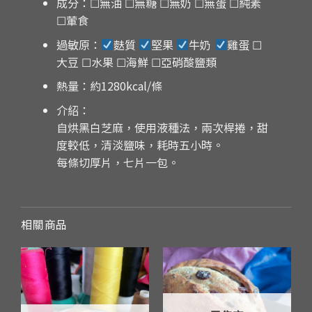
成分：☐無油 ☐無糖 ☐無奶 ☐無蛋 ☐純素
☐葷食
過敏原：
麩質
堅果
牛奶
雞蛋 ☐
大豆 ☐水果 ☐海鮮 ☐亞硝酸鹽類
熱量：約1280
kcal/條
介紹：
自烘黑白芝麻，使用液種法，兩次桿捲，甜
度較低，清淡鹽味，耗時五小時。
每條切厚片，七片一包。
相關商品