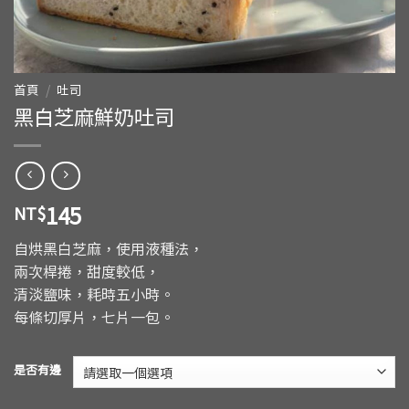
首頁
/
吐司
黑白芝麻鮮奶吐司
145
NT$
自烘黑白芝麻，使用液種法，
兩次桿捲，甜度較低，
清淡鹽味，耗時五小時。
每條切厚片，七片一包。
是否有邊