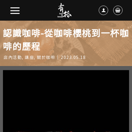
認識咖啡-從咖啡櫻桃到一杯咖
啡的歷程
店內活動
,
講座
,
關於咖啡
2023.05.18