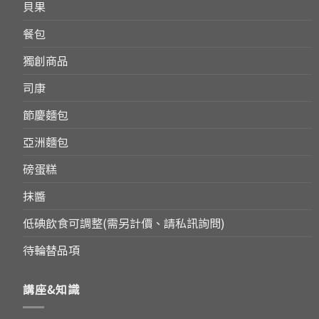
貝果
餐包
獨創商品
司康
節慶麵包
亞洲麵包
磅蛋糕
抹醬
低碘飲食可調整(需另計價、請私訊詢問)
待輪替品項
講座&知識