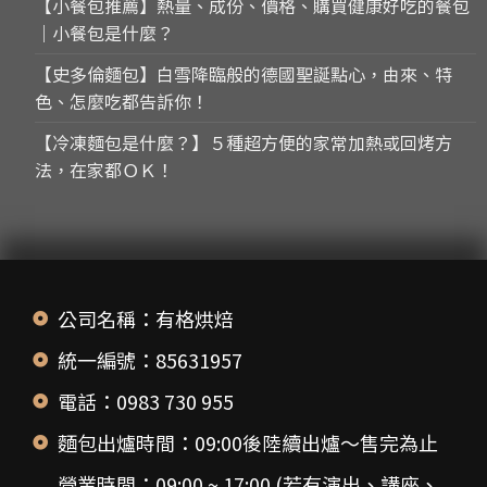
【小餐包推薦】熱量、成份、價格、購買健康好吃的餐包
｜小餐包是什麼？
【史多倫麵包】白雪降臨般的德國聖誕點心，由來、特
色、怎麼吃都告訴你！
【冷凍麵包是什麼？】５種超方便的家常加熱或回烤方
法，在家都ＯＫ！
公司名稱：有格烘焙
統一編號：85631957
電話：0983 730 955
麵包出爐時間：09:00後陸續出爐～售完為止
營業時間：09:00 ~ 17:00 (若有演出、講座、