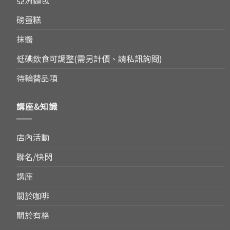
磅蛋糕
抹醬
低碘飲食可調整(需另計價、請私訊詢問)
待輪替品項
講座&知識
店內活動
聯名/快閃
講座
關於咖啡
關於有格