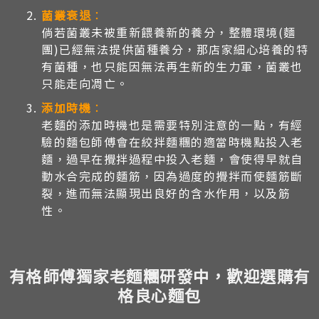
菌叢衰退
：
倘若菌叢未被重新餵養新的養分，整體環境(麵
團)已經無法提供菌種養分，那店家細心培養的特
有菌種，也只能因無法再生新的生力軍，菌叢也
只能走向凋亡。
添加時機
：
老麵的添加時機也是需要特別注意的一點，有經
驗的麵包師傅會在絞拌麵糰的適當時機點投入老
麵，過早在攪拌過程中投入老麵，會使得早就自
動水合完成的麵筋，因為過度的攪拌而使麵筋斷
裂，進而無法顯現出良好的含水作用，以及筋
性。
有格師傅獨家老麵糰研發中，歡迎選購有
格良心麵包