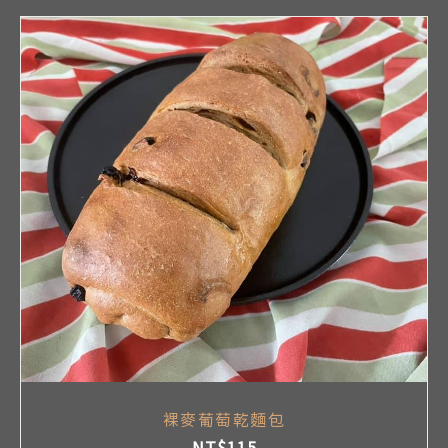
裸麥葡萄乾麵包
NT$
115