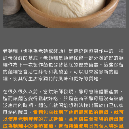
老麵糰（也稱為老麵或酵頭）是傳統麵包製作中的一種
酵母發酵的基底。老麵糰是通過保留一部分發酵好的麵
糰作為下一次製作麵包發酵基底的優勢箘叢。這些保留
的麵糰富含活性酵母和乳酸菌，可以用來發酵新的麵
糰，使其衍生店家獨特的風味和更好的質地。
在很久很久以前，當烘焙師發現，酵母會讓麵糰產氣，
進而讓麵包變得鬆軟好吃，於是在商業酵母還沒有被廣
泛應用的時期，麵包店就開始想辦法找出屬於自己店家
風格的酵母，
當麵包店找到了他們最喜歡的酵母，就可
以使用老麵等等的方式延續，並且讓這個獨特的酵母菌
成為麵糰中的
優勢菌種
，進而持續使用具有個人特殊風