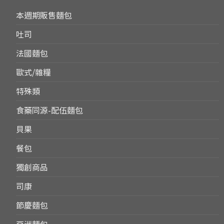
本週期販售麵包
吐司
法國麵包
歐式/雜糧
特殊類
食藥同源-配伍麵包
貝果
餐包
獨創商品
司康
節慶麵包
亞洲麵包