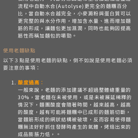
流程中自動水合(Autolyse)更完全的麵糰百分
比，當自動水合越完全，小麥澱粉與蛋白質可以
更完整的與水分作用，增加含水量、進而增加麵
筋的形成，讓麵包更加濕潤，同時也能夠因提高
筋性而稱加麵包的嚼勁。
使用老麵缺點
以下３點是使用老麵的缺點，倒不如說是使用老麵必須
要注意的事項：
酸度過高
：
一般來說，老麵的添加建議不超過整體總重量的
30%，當老麵在未被使用，或是未被展延稀釋的
情況下，麵團酸度會隨著時間，越來越高，越高
的酸度，越有可能將麵糰中已成形的麵筋切斷，
當麵筋形成的網狀結構被破壞，反而容易使得麵
糰無法好好抓住發酵時產生的氣體，烤焙出來的
成品膨脹力低，。