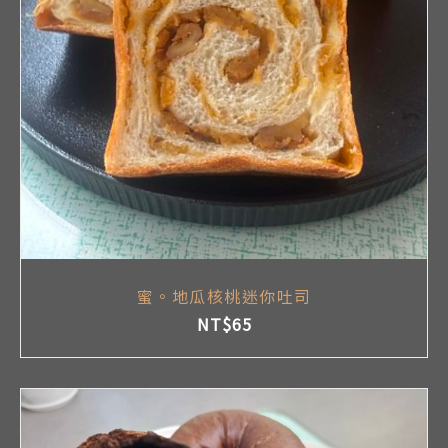
蜜。地瓜核桃迷你吐司
NT$
65